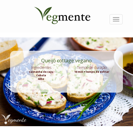
Passar
para
o
conteúdo
Toggle
principal
navigati
Queijo cottage vegano
Ingredientes
Tempo de duração
Castanha de caju
10 min + tempo de esfriar
Cebola
Alho