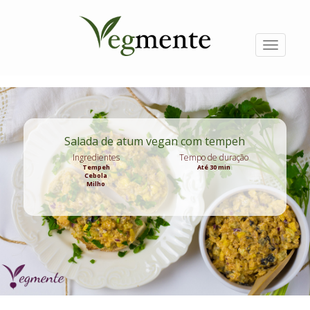
Passar
para
o
conteúdo
Toggle
principal
navigati
Salada de atum vegan com tempeh
Ingredientes
Tempo de duração
Tempeh
Até 30 min
Cebola
Milho