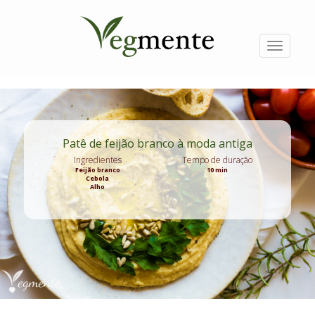
Passar
para
o
conteúdo
Toggle
principal
navigati
Patê de feijão branco à moda antiga
Ingredientes
Tempo de duração
Feijão branco
10 min
Cebola
Alho