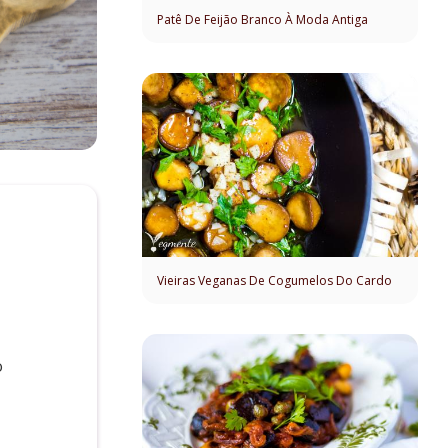
Patê De Feijão Branco À Moda Antiga
Vieiras Veganas De Cogumelos Do Cardo
o