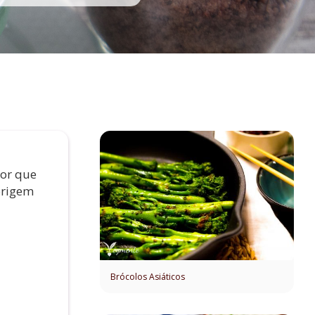
hor que
origem
Brócolos Asiáticos