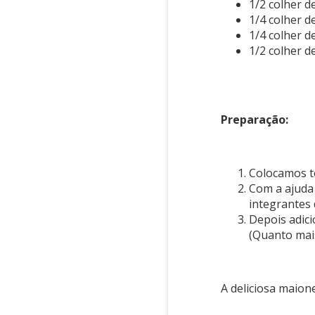
1/2 colher d
1/4 colher d
1/4 colher d
1/2 colher d
Preparação:
Colocamos t
Com a ajuda
integrantes 
Depois adic
(Quanto mais
A deliciosa maion