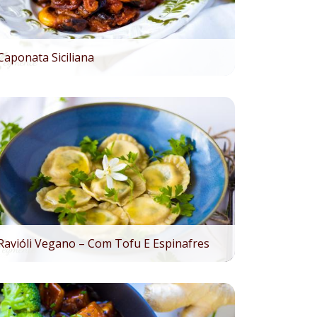
Caponata Siciliana
Ravióli Vegano – Com Tofu E Espinafres