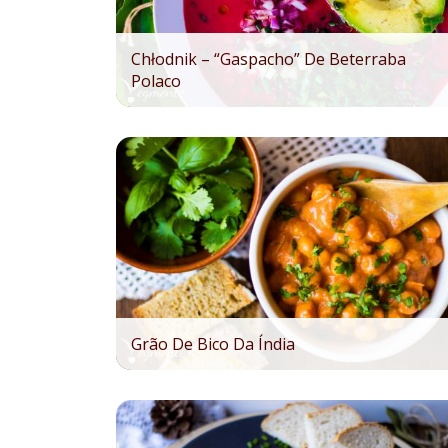
Chłodnik – “gaspacho” De Beterraba
Polaco
Grão De Bico Da Índia