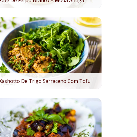
Patê De Feijão Branco À Moda Antiga
Kashotto De Trigo Sarraceno Com Tofu